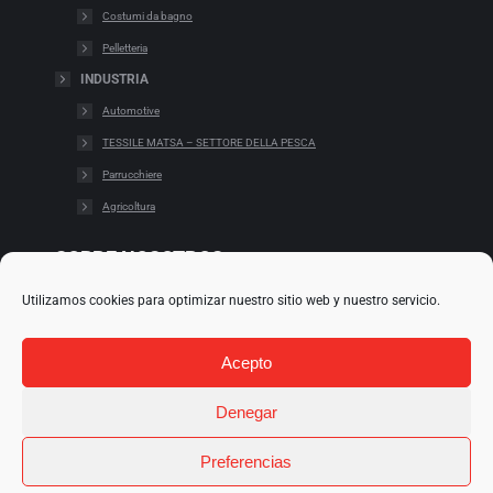
Costumi da bagno
Pelletteria
INDUSTRIA
Automotive
TESSILE MATSA – SETTORE DELLA PESCA
Parrucchiere
Agricoltura
SOBRE NOSOTROS
Utilizamos cookies para optimizar nuestro sitio web y nuestro servicio.
Cookies
Cláusulas legales
Acepto
Condiciones de uso
Política de redes
Denegar
Preferencias