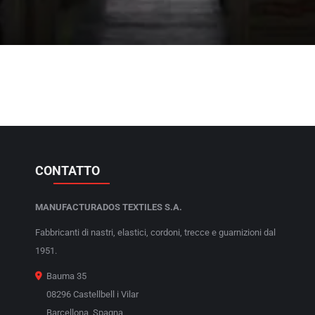
CONTATTO
MANUFACTURADOS TEXTILES S.A.
Fabbricanti di nastri, elastici, cordoni, trecce e guarnizioni dal
1951.
Bauma 35
08296 Castellbell i Vilar
Barcellona, Spagna